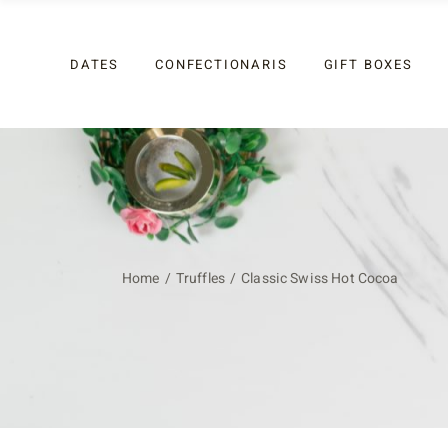
Coated
DATES
CONFECTIONARIS
GIFT BOXES
Non-Coated
Festive
Coated
Non-Coated
Festive
Home
Truffles
Classic Swiss Hot Cocoa