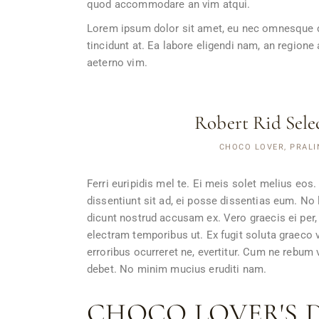
quod accommodare an vim atqui.
Lorem ipsum dolor sit amet, eu nec omnesque dem
tincidunt at. Ea labore eligendi nam, an region
aeterno vim.
Robert Rid Sele
CHOCO LOVER, PRALI
Ferri euripidis mel te. Ei meis solet melius eos
dissentiunt sit ad, ei posse dissentias eum. No 
dicunt nostrud accusam ex. Vero graecis ei per, 
electram temporibus ut. Ex fugit soluta graeco 
erroribus ocurreret ne, evertitur. Cum ne rebum 
debet. No minim mucius eruditi nam.
CHOCO LOVER'S 