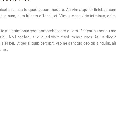
isci sea, has te quod accommodare. An vim atqui definiebas sum a
ibus cum, eum fuisset offendit ei. Vim ut case viris inimicus, en
 id sit, enim ocurreret comprehensam et vim. Essent putant eu me
 cu. No liber facilisi quo, ad vis elit solum nonumes. At ius dico
ei per, ut per aliquip percipit. Pro ne sanctus debitis singulis, al
 his.