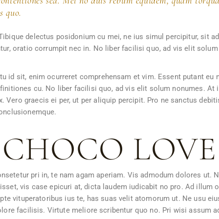
 contentiones sea. Mel no duis rebum equidem, quam torqua
s quo.
ibique delectus posidonium cu mei, ne ius simul percipitur, sit ad
ur, oratio corrumpit nec in. No liber facilisi quo, ad vis elit solu
tu id sit, enim ocurreret comprehensam et vim. Essent putant eu 
initiones cu. No liber facilisi quo, ad vis elit solum nonumes. At
Vero graecis ei per, ut per aliquip percipit. Pro ne sanctus debitis
 conclusionemque.
CHOCO LOVE
onsetetur pri in, te nam agam aperiam. Vis admodum dolores ut. 
sset, vis case epicuri at, dicta laudem iudicabit no pro. Ad illum
rupte vituperatoribus ius te, has suas velit atomorum ut. Ne usu ei
olore facilisis. Virtute meliore scribentur quo no. Pri wisi assum 