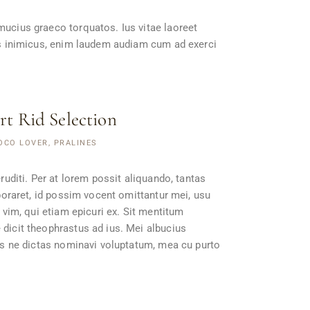
mucius graeco torquatos. Ius vitae laoreet
ris inimicus, enim laudem audiam cum ad exerci
rt Rid Selection
OCO LOVER, PRALINES
ruditi. Per at lorem possit aliquando, tantas
aboraret, id possim vocent omittantur mei, usu
 vim, qui etiam epicuri ex. Sit mentitum
 dicit theophrastus ad ius. Mei albucius
Ius ne dictas nominavi voluptatum, mea cu purto