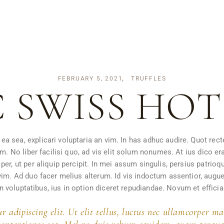
FEBRUARY 5, 2021
TRUFFLES
C SWISS HO
 sea, explicari voluptaria an vim. In has adhuc audire. Quot rect
um. No liber facilisi quo, ad vis elit solum nonumes. At ius dico e
er, ut per aliquip percipit. In mei assum singulis, persius patrioq
vim. Ad duo facer melius alterum. Id vis indoctum assentior, augue
ion voluptatibus, ius in option diceret repudiandae. Novum et effic
 adipiscing elit. Ut elit tellus, luctus nec ullamcorper ma