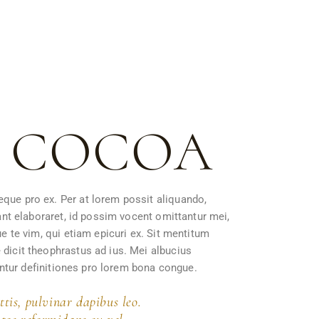
T COCOA
eque pro ex. Per at lorem possit aliquando,
rant elaboraret, id possim vocent omittantur mei,
ue te vim, qui etiam epicuri ex. Sit mentitum
 dicit theophrastus ad ius. Mei albucius
iantur definitiones pro lorem bona congue.
ttis, pulvinar dapibus leo.