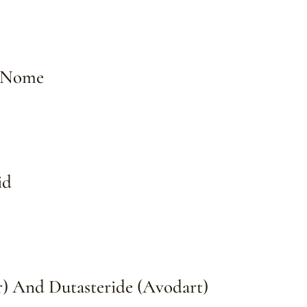
 Nome
id
ar) And Dutasteride (avodart)