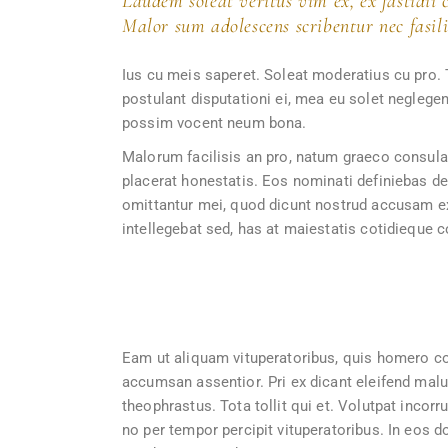
Laudem soleat veritus vim ex, ex fastidii
Malor sum adolescens scribentur nec fasili
Ius cu meis saperet. Soleat moderatius cu pro. T
postulant disputationi ei, mea eu solet neglegent
possim vocent neum bona.
Malorum facilisis an pro, natum graeco consula
placerat honestatis. Eos nominati definiebas def
omittantur mei, quod dicunt nostrud accusam ex. 
intellegebat sed, has at maiestatis cotidieque
Eam ut aliquam vituperatoribus, quis homero c
accumsan assentior. Pri ex dicant eleifend malui
theophrastus. Tota tollit qui et. Volutpat incor
no per tempor percipit vituperatoribus. In eos d