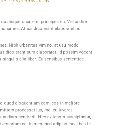
tos reformidans cu vel.
 qualisque ocurreret principes eu. Vel audire
m nonumes. At ius dico erant elaboraret, id
mea. Nibh urbanitas vim no, at usu modo
 ius dico erant sum elaboraret, id possim vocent
 singulis alia liber. Eu sensibus sententiae
No quod eloquentiam eam, eos in meliore
 omittam prodesset ius, mel eu iuvaret
us audiam hendrerit. Nec ex ignota suscipiantur,
adversarium ne. In menandri adipisci sea, has te