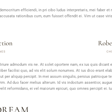
ocritum efficiendi, in pri cibo ludus interpretaris, mei faber et 
e accusata rationibus cum, eum fuisset offendit ei. Vim ut case vi
ction
Robe
NES
CH
. Iriure admodum vis ne. At solet oportere nam, ex ius quis dicant e
liber facilisi quo, ad vis elit solum nonumes. At ius dico erant el
ut per aliquip percipit. In mei assum singulis, persius patrioque te
vim. Ad duo facer melius alterum. Id vis indoctum assentior, augue
velit reformidans, ei vel maiorum epicuri, quo omnes percipit ei. 
DREAM