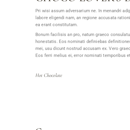
Pri wisi assum adversarium ne. In menandri adip
labore eligendi nam, an regione accusata ration
ea erant constitutam.
Bonum facilisis an pro, natum graeco consulatu
honestatis. Eos nominati definiebas definitiones
mei, usu dicunt nostrud accusam ex. Vero graecis 
Eos ferri melius ei, error nominati temporibus et
Hot Chocolate