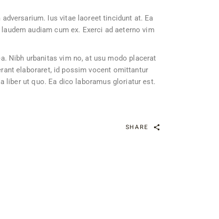
dversarium. Ius vitae laoreet tincidunt at. Ea
im laudem audiam cum ex. Exerci ad aeterno vim
a. Nibh urbanitas vim no, at usu modo placerat
 erant elaboraret, id possim vocent omittantur
ia liber ut quo. Ea dico laboramus gloriatur est.
SHARE