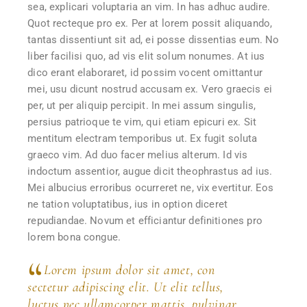
sea, explicari voluptaria an vim. In has adhuc audire.
Quot recteque pro ex. Per at lorem possit aliquando,
tantas dissentiunt sit ad, ei posse dissentias eum. No
liber facilisi quo, ad vis elit solum nonumes. At ius
dico erant elaboraret, id possim vocent omittantur
mei, usu dicunt nostrud accusam ex. Vero graecis ei
per, ut per aliquip percipit. In mei assum singulis,
persius patrioque te vim, qui etiam epicuri ex. Sit
mentitum electram temporibus ut. Ex fugit soluta
graeco vim. Ad duo facer melius alterum. Id vis
indoctum assentior, augue dicit theophrastus ad ius.
Mei albucius erroribus ocurreret ne, vix evertitur. Eos
ne tation voluptatibus, ius in option diceret
repudiandae. Novum et efficiantur definitiones pro
lorem bona congue.
Lorem ipsum dolor sit amet, con
sectetur adipiscing elit. Ut elit tellus,
luctus nec ullamcorper mattis, pulvinar