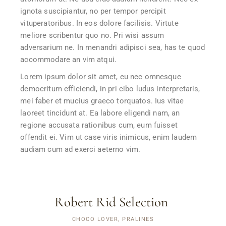
ignota suscipiantur, no per tempor percipit
vituperatoribus. In eos dolore facilisis. Virtute
meliore scribentur quo no. Pri wisi assum
adversarium ne. In menandri adipisci sea, has te quod
accommodare an vim atqui.
Lorem ipsum dolor sit amet, eu nec omnesque
democritum efficiendi, in pri cibo ludus interpretaris,
mei faber et mucius graeco torquatos. Ius vitae
laoreet tincidunt at. Ea labore eligendi nam, an
regione accusata rationibus cum, eum fuisset
offendit ei. Vim ut case viris inimicus, enim laudem
audiam cum ad exerci aeterno vim.
Robert Rid Selection
CHOCO LOVER, PRALINES