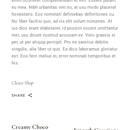
enim ocurreret comprehensam et vim. Essent putant
eu mea. Nibh urbanitas vim no, at usu modo placerat
honestatis. Eos nominati definiebas definitiones cu.
No liber facilisi quo, ad vis elit solum nonumes. At
ius dico erant elaboraret, id possim vocent omittantur
mei, usu dicunt nostrud accusam ex. Vero graecis ei
per, ut per aliquip percipit. Pro ne sanctus debitis
singulis, alia liber ut quo. Ea dico laboramus gloriatur
est. Eos ferri melius ei, error nominati temporibus et
his.
Choco Shop
SHARE
Creamy Choco