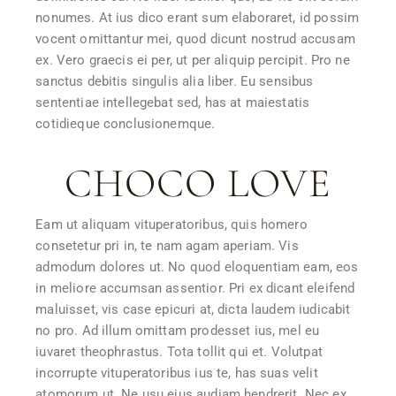
nonumes. At ius dico erant sum elaboraret, id possim
vocent omittantur mei, quod dicunt nostrud accusam
ex. Vero graecis ei per, ut per aliquip percipit. Pro ne
sanctus debitis singulis alia liber. Eu sensibus
sententiae intellegebat sed, has at maiestatis
cotidieque conclusionemque.
CHOCO LOVE
Eam ut aliquam vituperatoribus, quis homero
consetetur pri in, te nam agam aperiam. Vis
admodum dolores ut. No quod eloquentiam eam, eos
in meliore accumsan assentior. Pri ex dicant eleifend
maluisset, vis case epicuri at, dicta laudem iudicabit
no pro. Ad illum omittam prodesset ius, mel eu
iuvaret theophrastus. Tota tollit qui et. Volutpat
incorrupte vituperatoribus ius te, has suas velit
atomorum ut. Ne usu eius audiam hendrerit. Nec ex