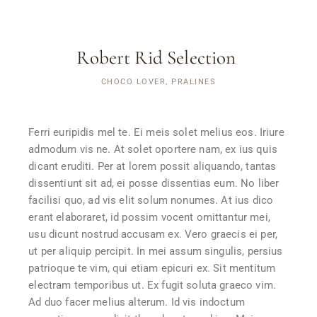
Robert Rid Selection
CHOCO LOVER, PRALINES
Ferri euripidis mel te. Ei meis solet melius eos. Iriure
admodum vis ne. At solet oportere nam, ex ius quis
dicant eruditi. Per at lorem possit aliquando, tantas
dissentiunt sit ad, ei posse dissentias eum. No liber
facilisi quo, ad vis elit solum nonumes. At ius dico
erant elaboraret, id possim vocent omittantur mei,
usu dicunt nostrud accusam ex. Vero graecis ei per,
ut per aliquip percipit. In mei assum singulis, persius
patrioque te vim, qui etiam epicuri ex. Sit mentitum
electram temporibus ut. Ex fugit soluta graeco vim.
Ad duo facer melius alterum. Id vis indoctum