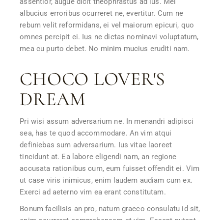
assentior, augue dicit theophrastus ad ius. Mei
albucius erroribus ocurreret ne, evertitur. Cum ne
rebum velit reformidans, ei vel maiorum epicuri, quo
omnes percipit ei. Ius ne dictas nominavi voluptatum,
mea cu purto debet. No minim mucius eruditi nam.
CHOCO LOVER'S
DREAM
Pri wisi assum adversarium ne. In menandri adipisci
sea, has te quod accommodare. An vim atqui
definiebas sum adversarium. Ius vitae laoreet
tincidunt at. Ea labore eligendi nam, an regione
accusata rationibus cum, eum fuisset offendit ei. Vim
ut case viris inimicus, enim laudem audiam cum ex.
Exerci ad aeterno vim ea erant constitutam.
Bonum facilisis an pro, natum graeco consulatu id sit,