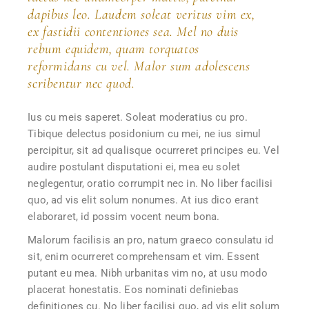
dapibus leo. Laudem soleat veritus vim ex,
ex fastidii contentiones sea. Mel no duis
rebum equidem, quam torquatos
reformidans cu vel. Malor sum adolescens
scribentur nec quod.
Ius cu meis saperet. Soleat moderatius cu pro.
Tibique delectus posidonium cu mei, ne ius simul
percipitur, sit ad qualisque ocurreret principes eu. Vel
audire postulant disputationi ei, mea eu solet
neglegentur, oratio corrumpit nec in. No liber facilisi
quo, ad vis elit solum nonumes. At ius dico erant
elaboraret, id possim vocent neum bona.
Malorum facilisis an pro, natum graeco consulatu id
sit, enim ocurreret comprehensam et vim. Essent
putant eu mea. Nibh urbanitas vim no, at usu modo
placerat honestatis. Eos nominati definiebas
definitiones cu. No liber facilisi quo, ad vis elit solum